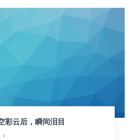
空彩云后，瞬间泪目
0