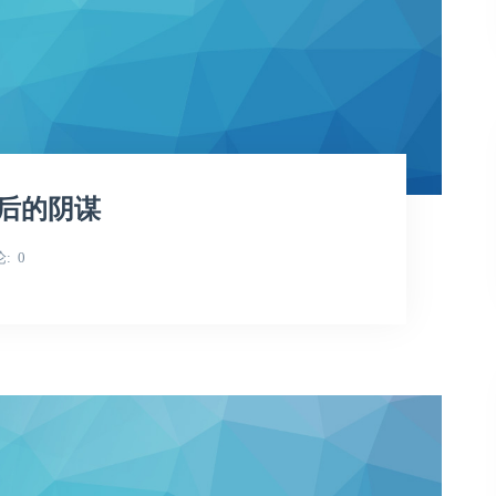
后的阴谋
论
0